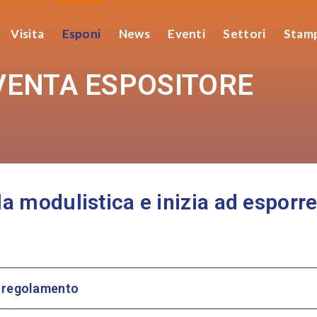
Visita
Esponi
News
Eventi
Settori
Stam
VENTA ESPOSITORE
la modulistica e inizia ad esporr
e regolamento