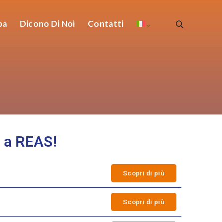
pa
Dicono Di Noi
Contatti
e a REAS!
Scopri di più
Scopri di più