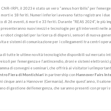
 CNR-IRPI, il 2023 è stato un vero “annus horribilis” per l’emergen
morti e 18 feriti. Numeri inferiori avevano fatto registrare i due
ato di 26 eventi, 6 morti e 33 feriti. Durante “REAS 2024”, le più 
, presenteranno nuovi mezzi e tecnologie per gli interventi nelle ar
 robot cingolati per la ricerca di dispersi, sensori di nuova genera
ta e sistemi di comunicazione per i collegamenti tra centri operat
 di tutte le ultime novità tecnologiche disponibili sul mercato i
icoli per l’emergenza e l’antincendio, droni e sistemi elettronici p
gramma di convegni e seminari, che offrirà ai visitatori un’import
ntro Fiera di Montichiari
in partnership con
Hannover Fairs In
gni cinque anni a Hannover (Germania). Anche quest’anno, il salone
iano di gestione dell’emergenza, che saranno presenti con propri sta