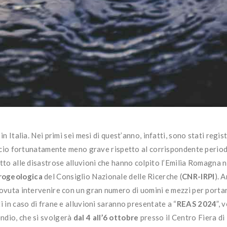
n Italia. Nei primi sei mesi di quest’anno, infatti, sono stati regis
ilancio fortunatamente meno grave rispetto al corrispondente perio
utto alle disastrose alluvioni che hanno colpito l’Emilia Romagna n
drogeologica
del Consiglio Nazionale delle Ricerche (
CNR-IRPI
). 
dovuta intervenire con un gran numero di uomini e mezzi per portar
i in caso di frane e alluvioni saranno presentate a “
REAS 2024
”, 
ndio, che si svolgerà
dal 4 all’6 ottobre
presso il Centro Fiera di