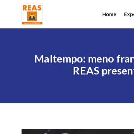
Home
Exp
Maltempo: meno frane
REAS presenta