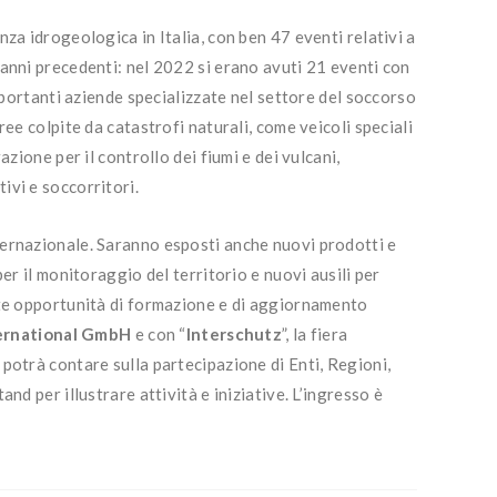
za idrogeologica in Italia, con ben 47 eventi relativi a
 anni precedenti: nel 2022 si erano avuti 21 eventi con
importanti aziende specializzate nel settore del soccorso
ee colpite da catastrofi naturali, come veicoli speciali
zione per il controllo dei fiumi e dei vulcani,
ivi e soccorritori.
nternazionale. Saranno esposti anche nuovi prodotti e
er il monitoraggio del territorio e nuovi ausili per
ante opportunità di formazione e di aggiornamento
ternational GmbH
e con “
Interschutz
”, la fiera
 potrà contare sulla partecipazione di Enti, Regioni,
nd per illustrare attività e iniziative. L’ingresso è