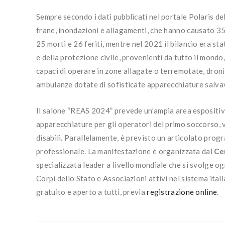
Sempre secondo i dati pubblicati nel portale Polaris del
frane, inondazioni e allagamenti, che hanno causato 35 
25 morti e 26 feriti, mentre nel 2021 il bilancio era st
e della protezione civile, provenienti da tutto il mondo
capaci di operare in zone allagate o terremotate, droni e
ambulanze dotate di sofisticate apparecchiature salvavi
Il salone “REAS 2024” prevede un’ampia area espositiva
apparecchiature per gli operatori del primo soccorso, ve
disabili. Parallelamente, è previsto un articolato pro
professionale. La manifestazione è organizzata dal
Ce
specializzata leader a livello mondiale che si svolge o
Corpi dello Stato e Associazioni attivi nel sistema ital
gratuito e aperto a tutti, previa
registrazione online
.