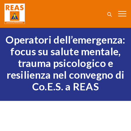
Operatori dell’emergenza:
focus su salute mentale,
trauma psicologico e
resilienza nel convegno di
Co.E.S. a REAS