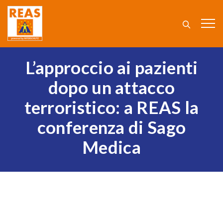
L’approccio ai pazienti
dopo un attacco
terroristico: a REAS la
conferenza di Sago
Medica