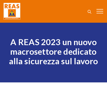
A REAS 2023 un nuovo
macrosettore dedicato
alla sicurezza sul lavoro