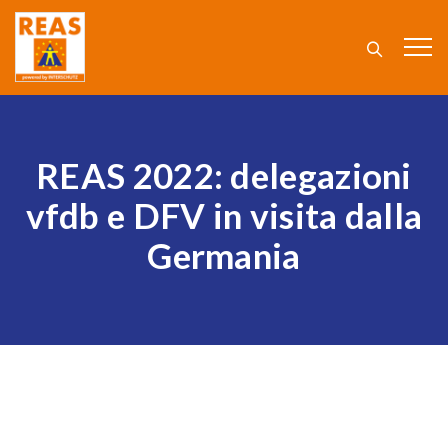
REAS 2022: delegazioni
vfdb e DFV in visita dalla
Germania