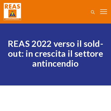
REAS 2022 verso il sold-
out: in crescita il settore
antincendio