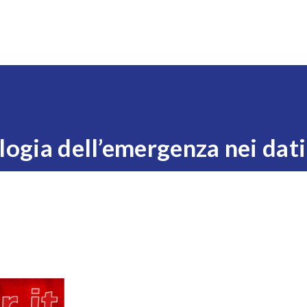
Expo
Visita
Esponi
News
Eventi
Settori
logia dell’emergenza nei dati