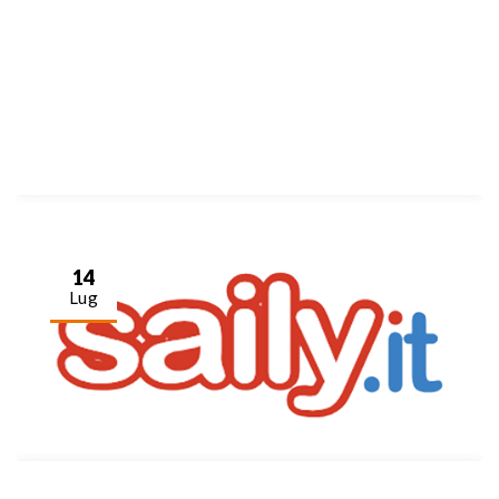
14
Lug