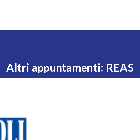
Expo
Visita
Esponi
News
Eventi
Settori
Altri appuntamenti: REAS