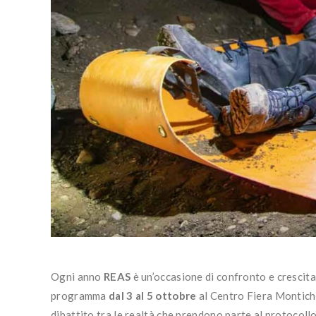
Ogni anno
REAS
è un’occasione di confronto e crescit
programma
dal 3 al 5 ottobre
al Centro Fiera Montichi
dibattito tra le realtà che prendono parte al protocoll