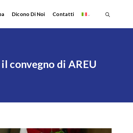
pa
Dicono Di Noi
Contatti
AS il convegno di AREU