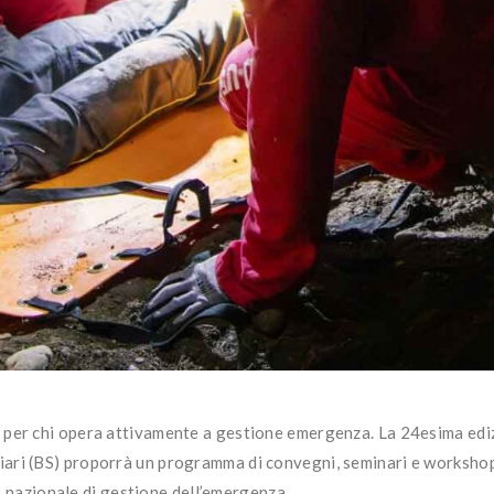
a per chi opera attivamente a gestione emergenza. La 24esima ediz
ari (BS) proporrà un programma di convegni, seminari e workshop
o nazionale di gestione dell’emergenza.