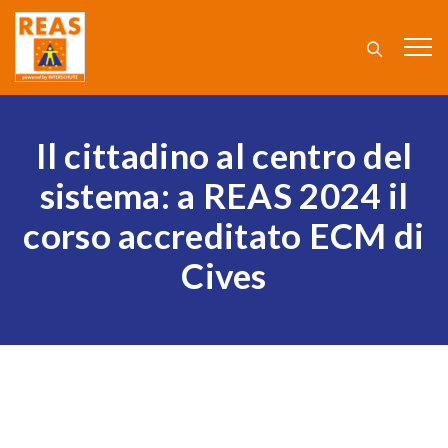
Il cittadino al centro del
sistema: a REAS 2024 il
corso accreditato ECM di
Cives