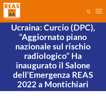
Ucraina: Curcio (DPC),
“Aggiornato piano
nazionale sul rischio
radiologico” Ha
inaugurato il Salone
dell’Emergenza REAS
2022 a Montichiari