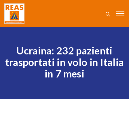
Ucraina: 232 pazienti
trasportati in volo in Italia
in 7 mesi