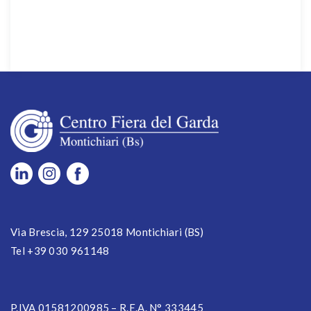
Via Brescia, 129 25018 Montichiari (BS)
Tel +39 030 961148
P.IVA 01581200985 – R.E.A. N° 333445