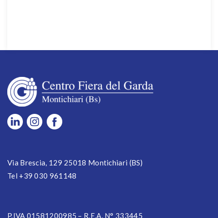
Via Brescia, 129 25018 Montichiari (BS)
Tel +39 030 961148
P.IVA 01581200985 – R.E.A. N° 333445