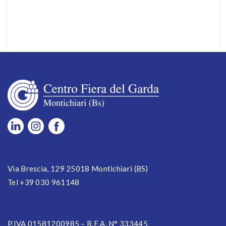
Via Brescia, 129 25018 Montichiari (BS)
Tel +39 030 961148
P.IVA 01581200985 – R.E.A. N° 333445