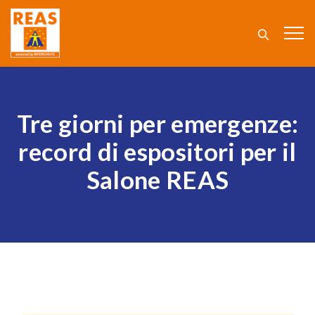
Tre giorni per emergenze:
record di espositori per il
Salone REAS