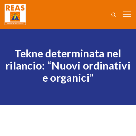
Tekne determinata nel
rilancio: “Nuovi ordinativi
e organici”