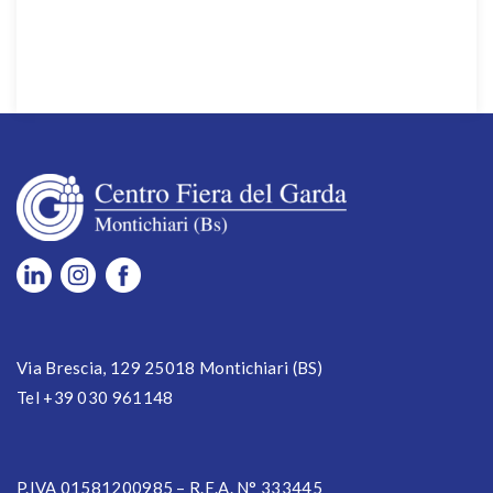
Via Brescia, 129 25018 Montichiari (BS)
Tel +39 030 961148
P.IVA 01581200985 – R.E.A. N° 333445