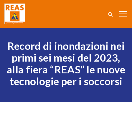
Record di inondazioni nei
primi sei mesi del 2023,
alla fiera “REAS” le nuove
tecnologie per i soccorsi