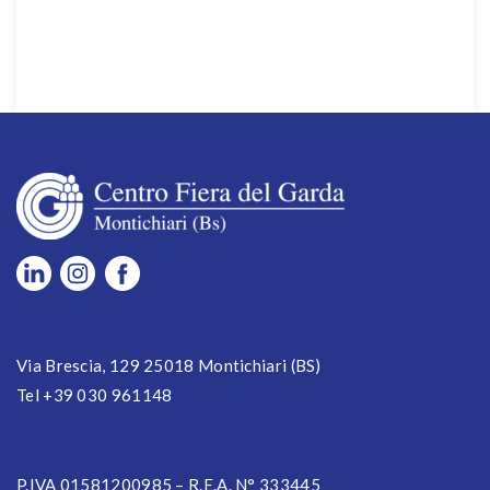
Via Brescia, 129 25018 Montichiari (BS)
Tel +39 030 961148
P.IVA 01581200985 – R.E.A. N° 333445