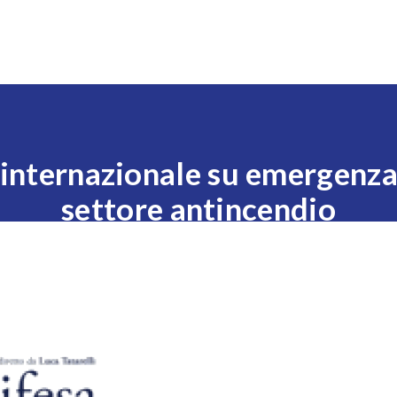
Expo
Visita
Esponi
News
Eventi
Settori
 internazionale su emergenza 
settore antincendio