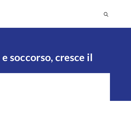
Stampa
Dicono Di Noi
Contatti
e soccorso, cresce il