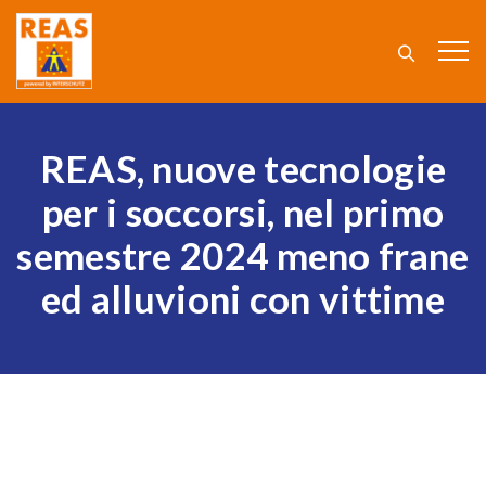
REAS, nuove tecnologie
per i soccorsi, nel primo
semestre 2024 meno frane
ed alluvioni con vittime