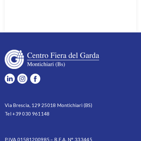
Via Brescia, 129 25018 Montichiari (BS)
Tel +39 030 961148
P.IVA 01581200985 – R.E.A. N° 333445