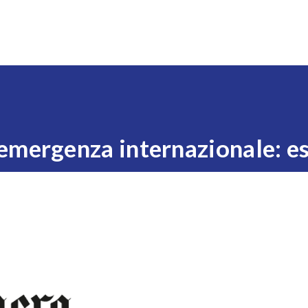
Expo
Visita
Esponi
News
Eventi
Settori
’emergenza internazionale: e