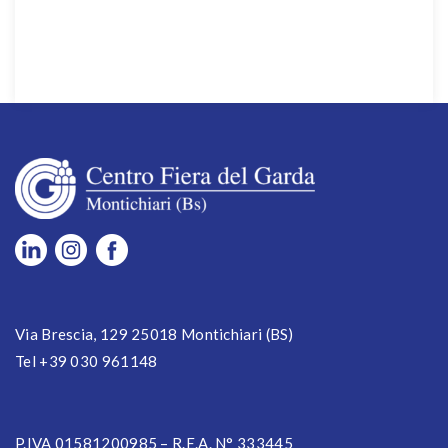
Via Brescia, 129 25018 Montichiari (BS)
Tel +39 030 961148
P.IVA 01581200985 – R.E.A. N° 333445