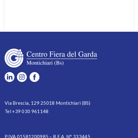
Via Brescia, 129 25018 Montichiari (BS)
Tel +39 030 961148
P.IVA 01581200985 – R.E.A. N° 333445