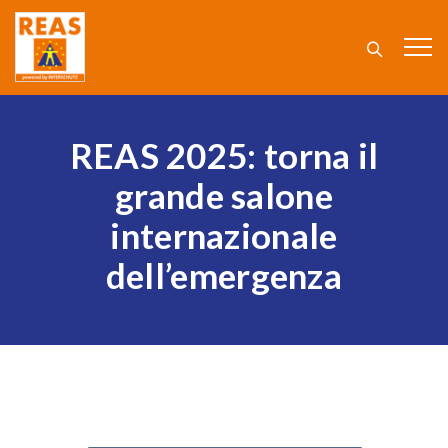
REAS 2025: torna il
grande salone
internazionale
dell’emergenza