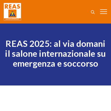
REAS 2025: al via domani
il salone internazionale su
emergenza e soccorso