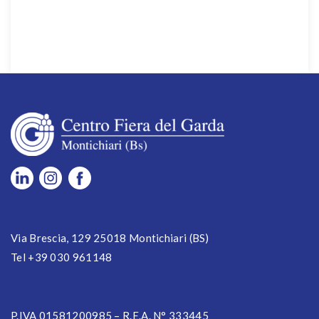
Via Brescia, 129 25018 Montichiari (BS)
Tel +39 030 961148
P.IVA 01581200985 – R.E.A. N° 333445