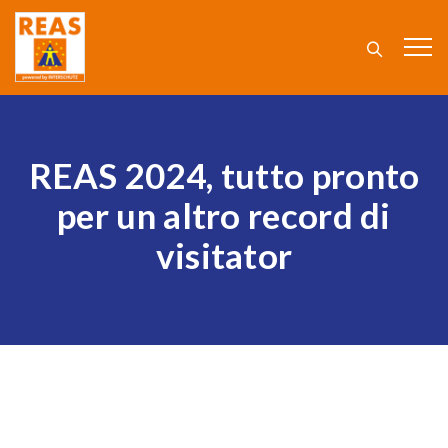
REAS 2024, tutto pronto
per un altro record di
visitator