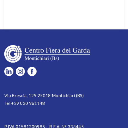
Via Brescia, 129 25018 Montichiari (BS)
Tel +39 030 961148
P.IVA 01581200985 – R.E.A. N° 333445