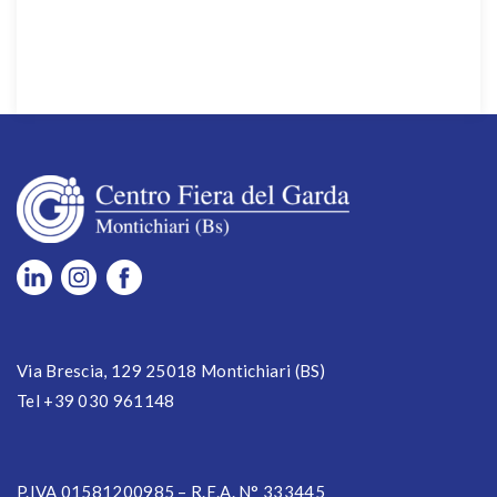
Via Brescia, 129 25018 Montichiari (BS)
Tel +39 030 961148
P.IVA 01581200985 – R.E.A. N° 333445