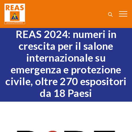
REAS 2024: numeri in
crescita per il salone
internazionale su
emergenza e protezione
civile, oltre 270 espositori
da 18 Paesi