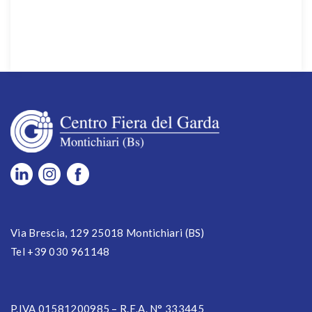
Via Brescia, 129 25018 Montichiari (BS)
Tel +39 030 961148
P.IVA 01581200985 – R.E.A. N° 333445