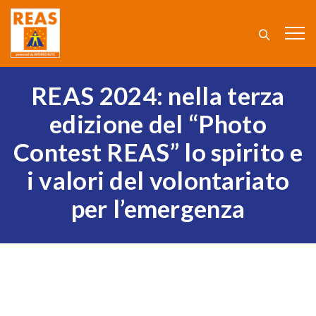
REAS 2024: nella terza
edizione del “Photo
Contest REAS” lo spirito e
i valori del volontariato
per l’emergenza