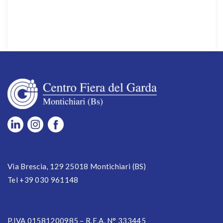
Via Brescia, 129 25018 Montichiari (BS)
Tel +39 030 961148
P.IVA 01581200985 – R.E.A. N° 333445