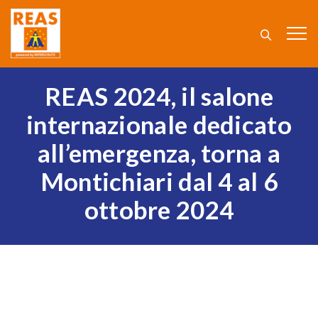
REAS 2024, il salone
internazionale dedicato
all’emergenza, torna a
Montichiari dal 4 al 6
ottobre 2024