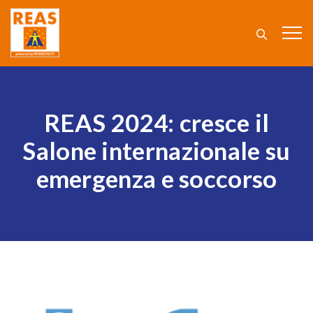
REAS 2024: cresce il
Salone internazionale su
emergenza e soccorso