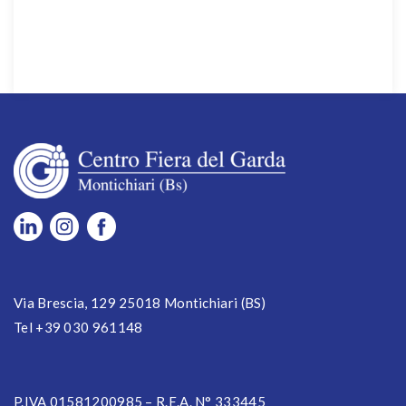
Via Brescia, 129 25018 Montichiari (BS)
Tel +39 030 961148
P.IVA 01581200985 – R.E.A. N° 333445