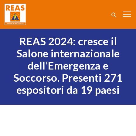
REAS 2024: cresce il
Salone internazionale
dell’Emergenza e
Soccorso. Presenti 271
espositori da 19 paesi