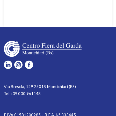
Via Brescia, 129 25018 Montichiari (BS)
Tel +39 030 961148
P.IVA 01581200985 – R.E.A. N° 333445