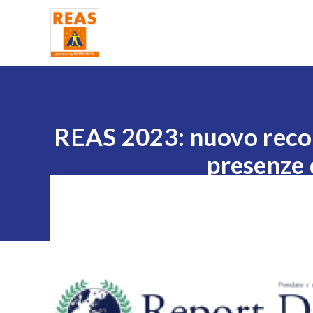
Home
REAS 2023: nuovo record
presenze 