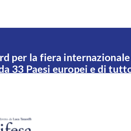
Expo
Visita
Esponi
News
Eventi
Settori
 per la fiera internazionale
da 33 Paesi europei e di tutt