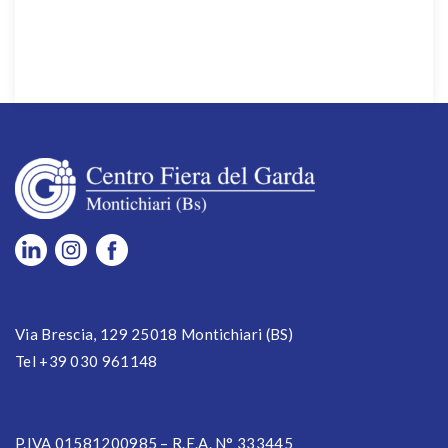
Via Brescia, 129 25018 Montichiari (BS)
Tel +39 030 961148
P.IVA 01581200985 – R.E.A. N° 333445