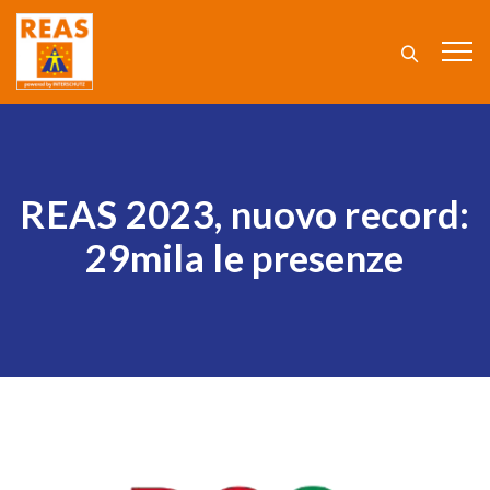
REAS 2023, nuovo record:
29mila le presenze