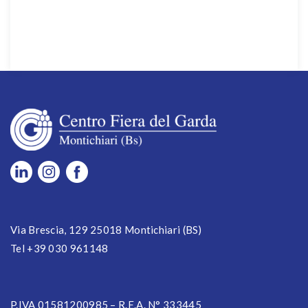
Via Brescia, 129 25018 Montichiari (BS)
Tel +39 030 961148
P.IVA 01581200985 – R.E.A. N° 333445