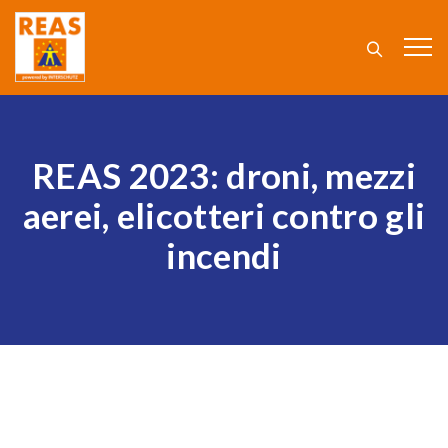
REAS 2023: droni, mezzi
aerei, elicotteri contro gli
incendi