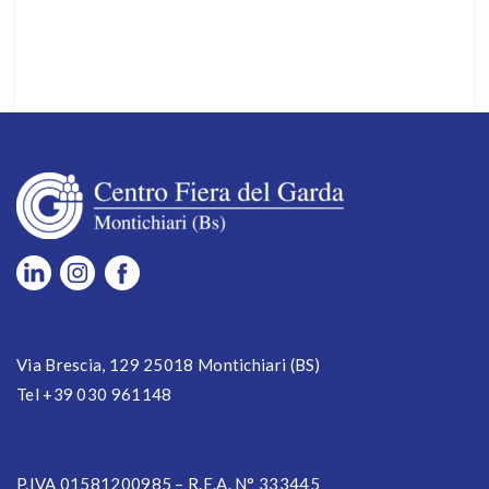
Via Brescia, 129 25018 Montichiari (BS)
Tel +39 030 961148
P.IVA 01581200985 – R.E.A. N° 333445