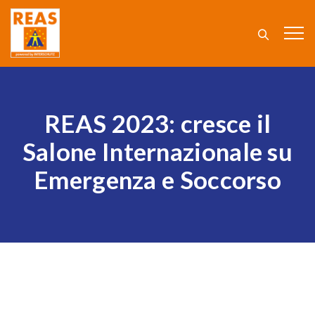
REAS 2023: cresce il
Salone Internazionale su
Emergenza e Soccorso