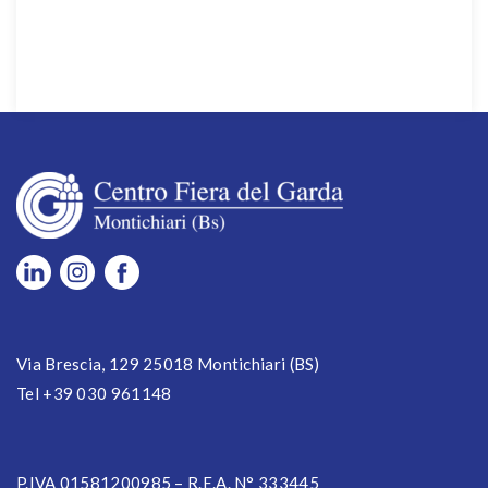
Via Brescia, 129 25018 Montichiari (BS)
Tel +39 030 961148
P.IVA 01581200985 – R.E.A. N° 333445