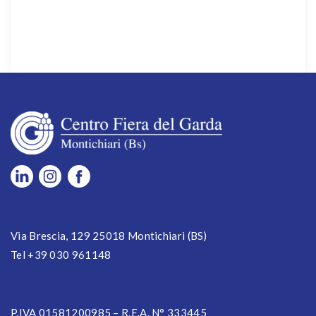
Via Brescia, 129 25018 Montichiari (BS)
Tel +39 030 961148
P.IVA 01581200985 – R.E.A. N° 333445