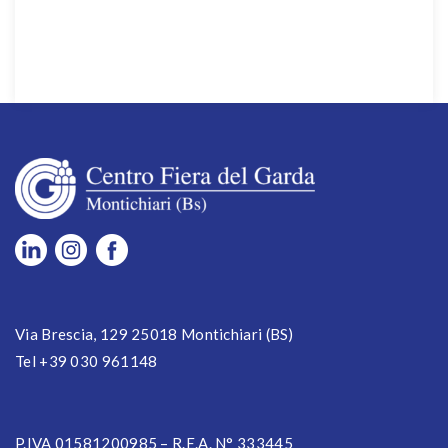
Via Brescia, 129 25018 Montichiari (BS)
Tel +39 030 961148
P.IVA 01581200985 – R.E.A. N° 333445