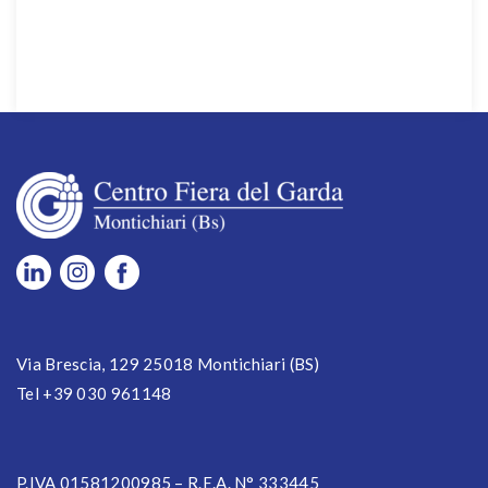
Via Brescia, 129 25018 Montichiari (BS)
Tel +39 030 961148
P.IVA 01581200985 – R.E.A. N° 333445