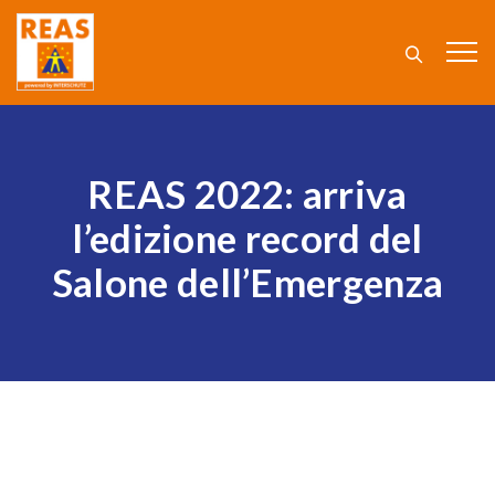
REAS 2022: arriva
l’edizione record del
Salone dell’Emergenza