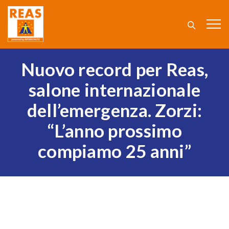
Nuovo record per Reas,
salone internazionale
dell’emergenza. Zorzi:
“L’anno prossimo
compiamo 25 anni”