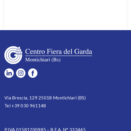
Via Brescia, 129 25018 Montichiari (BS)
Tel +39 030 961148
P.IVA 01581200985 – R.E.A. N° 333445