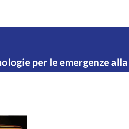
Expo
Visita
Esponi
News
Eventi
Settori
ologie per le emergenze all