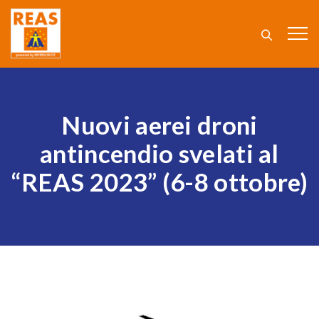
Nuovi aerei droni
antincendio svelati al
“REAS 2023” (6-8 ottobre)