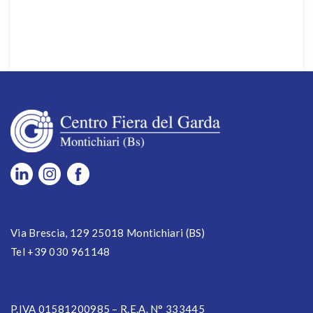
Via Brescia, 129 25018 Montichiari (BS)
Tel +39 030 961148
P.IVA 01581200985 – R.E.A. N° 333445