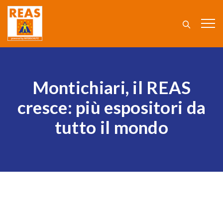
Montichiari, il REAS
cresce: più espositori da
tutto il mondo