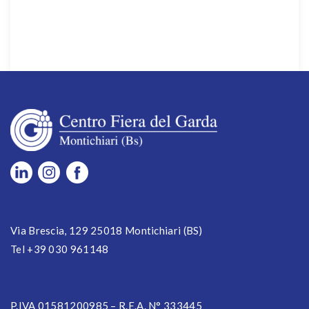
Via Brescia, 129 25018 Montichiari (BS)
Tel +39 030 961148
P.IVA 01581200985 – R.E.A. N° 333445