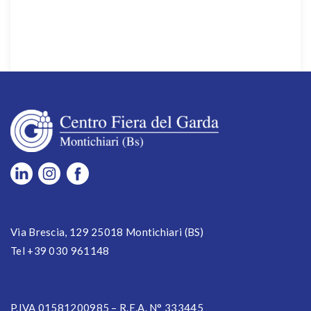
Via Brescia, 129 25018 Montichiari (BS)
Tel +39 030 961148
P.IVA 01581200985 – R.E.A. N° 333445