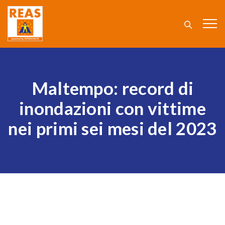
Maltempo: record di
inondazioni con vittime
nei primi sei mesi del 2023