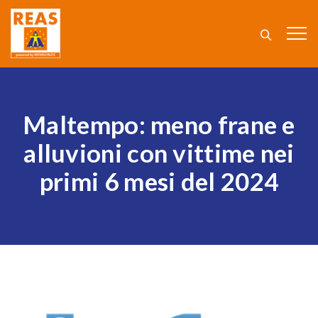
Maltempo: meno frane e
alluvioni con vittime nei
primi 6 mesi del 2024