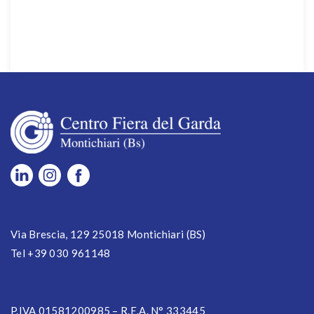
Via Brescia, 129 25018 Montichiari (BS)
Tel +39 030 961148
P.IVA 01581200985 – R.E.A. N° 333445