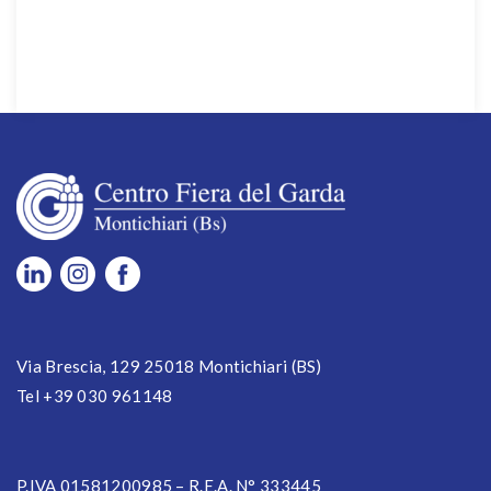
Via Brescia, 129 25018 Montichiari (BS)
Tel +39 030 961148
P.IVA 01581200985 – R.E.A. N° 333445