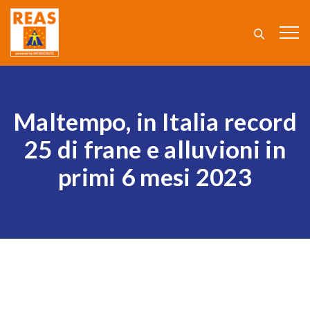
Maltempo, in Italia record
25 di frane e alluvioni in
primi 6 mesi 2023