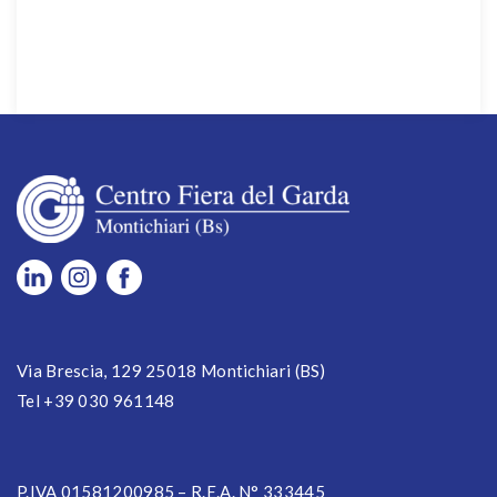
Via Brescia, 129 25018 Montichiari (BS)
Tel +39 030 961148
P.IVA 01581200985 – R.E.A. N° 333445