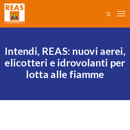
Intendi, REAS: nuovi aerei,
elicotteri e idrovolanti per
lotta alle fiamme