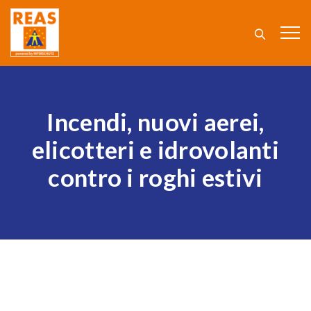
Incendi, nuovi aerei,
elicotteri e idrovolanti
contro i roghi estivi