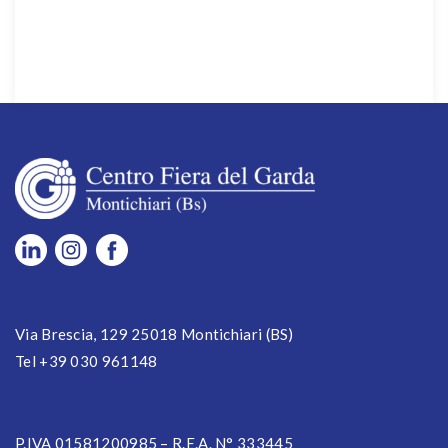
Via Brescia, 129 25018 Montichiari (BS)
Tel +39 030 961148
P.IVA 01581200985 – R.E.A. N° 333445