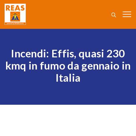
Incendi: Effis, quasi 230
kmq in fumo da gennaio in
Italia