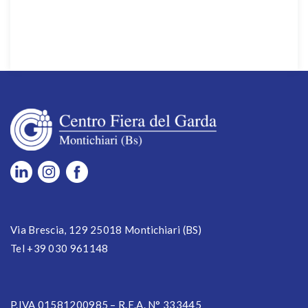
Via Brescia, 129 25018 Montichiari (BS)
Tel +39 030 961148
P.IVA 01581200985 – R.E.A. N° 333445